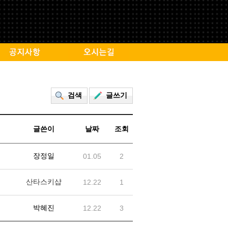
검색
글쓰기
글쓴이
날짜
조회
장정일
01.05
2
산타스키샵
12.22
1
박혜진
12.22
3